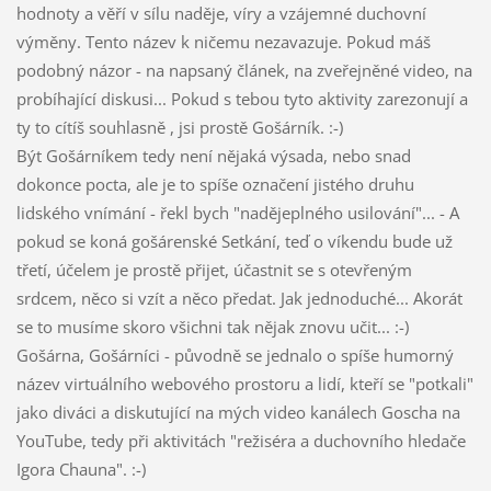
hodnoty a věří v sílu naděje, víry a vzájemné duchovní
výměny. Tento název k ničemu nezavazuje. Pokud máš
podobný názor - na napsaný článek, na zveřejněné video, na
probíhající diskusi... Pokud s tebou tyto aktivity zarezonují a
ty to cítíš souhlasně , jsi prostě Gošárník. :-)
Být Gošárníkem tedy není nějaká výsada, nebo snad
dokonce pocta, ale je to spíše označení jistého druhu
lidského vnímání - řekl bych "nadějeplného usilování"... - A
pokud se koná gošárenské Setkání, teď o víkendu bude už
třetí, účelem je prostě přijet, účastnit se s otevřeným
srdcem, něco si vzít a něco předat. Jak jednoduché... Akorát
se to musíme skoro všichni tak nějak znovu učit... :-)
Gošárna, Gošárníci - původně se jednalo o spíše humorný
název virtuálního webového prostoru a lidí, kteří se "potkali"
jako diváci a diskutující na mých video kanálech Goscha na
YouTube, tedy při aktivitách "režiséra a duchovního hledače
Igora Chauna". :-)