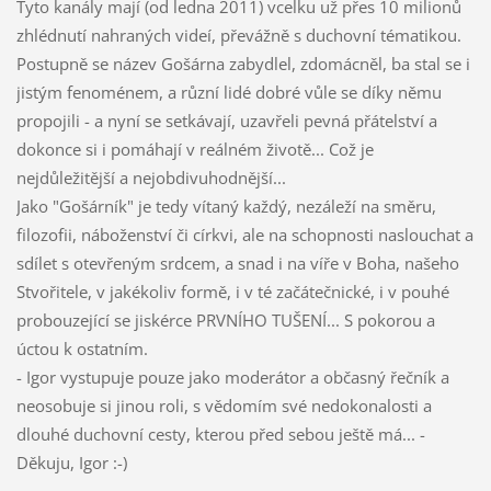
Tyto kanály mají (od ledna 2011) vcelku už přes 10 milionů
zhlédnutí nahraných videí, převážně s duchovní tématikou.
Postupně se název Gošárna zabydlel, zdomácněl, ba stal se i
jistým fenoménem, a různí lidé dobré vůle se díky němu
propojili - a nyní se setkávají, uzavřeli pevná přátelství a
dokonce si i pomáhají v reálném životě... Což je
nejdůležitější a nejobdivuhodnější...
Jako "Gošárník" je tedy vítaný každý, nezáleží na směru,
filozofii, náboženství či církvi, ale na schopnosti naslouchat a
sdílet s otevřeným srdcem, a snad i na víře v Boha, našeho
Stvořitele, v jakékoliv formě, i v té začátečnické, i v pouhé
probouzející se jiskérce PRVNÍHO TUŠENÍ... S pokorou a
úctou k ostatním.
- Igor vystupuje pouze jako moderátor a občasný řečník a
neosobuje si jinou roli, s vědomím své nedokonalosti a
dlouhé duchovní cesty, kterou před sebou ještě má... -
Děkuju, Igor :-)