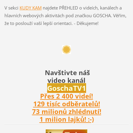
V sekci
KUDY KAM
najdete PŘEHLED o videích, kanálech a
hlavních webových aktivitách pod značkou GOSCHA. Věřím,
že to poslouží vaší lepší orientaci. - Děkujeme!
Navštivte náš
video kanál
Gosch
aTV1
Přes 2 400 videí!
129 tisíc odběratelů!
73 milionů zhlédnutí!
1 milion lajků! :-)