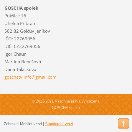
GOSCHA spolek
Pukšice 16
Uhelná Příbram
582 82 Golčův Jeníkov
IČO: 22769056
DIČ: CZ22769056
Igor Chaun
Martina Benešová
Dana Talácková
goschatv
.info@gm
ail.com
© 2012-2021 Všechna práva vyhrazena.
GOSCHA spolek
Zobrazit:
Mobilní verzi
|
Standardní verzi