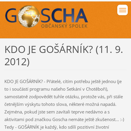
KDO JE GOŠÁRNÍK? (11. 9.
2012)
KDO JE GOŠÁRNÍK? - Přátelé, cítím potřebu ještě jednou (je
to i součástí programu našeho Setkání v Chotěboři),
samostatně zodpovědět tuhle otázku, protože vás, při stále
četnějším výskytu tohoto slova, některé možná napadá.
Zejména, pokud jste sem zavítali teprve nedávno a s
aktivitami pod značkou Goscha nemáte ještě zkušenost... :-)
Tedy - GOŠÁRNÍK je každý, kdo sdílí pozitivní životní