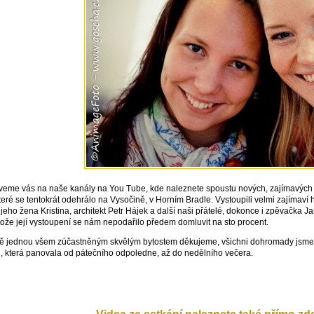
zveme vás na naše kanály na You Tube, kde naleznete spoustu nových, zajímavých 
které se tentokrát odehrálo na Vysočině, v Horním Bradle. Vystoupili velmi zajímaví 
jeho žena Kristina, architekt Petr Hájek a další naši přátelé, dokonce i zpěvačka J
otože její vystoupení se nám nepodařilo předem domluvit na sto procent.
tě jednou všem zúčastněným skvělým bytostem děkujeme, všichni dohromady jsme 
, která panovala od pátečního odpoledne, až do nedělního večera.
Videa ze setkání naleznete také přímo zd