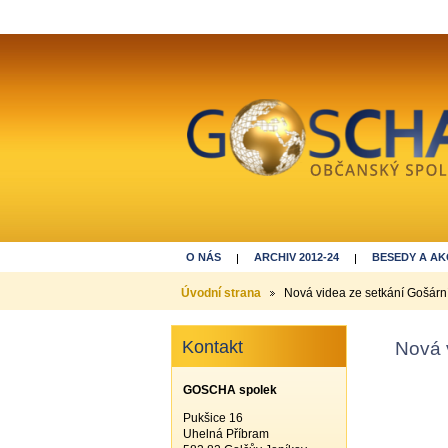
O NÁS
ARCHIV 2012-24
BESEDY A AK
DĚKUJEME ZA REGISTRACI
Úvodní strana
Nová videa ze setkání Gošárn
Kontakt
Nová 
GOSCHA spolek
Pukšice 16
Uhelná Příbram