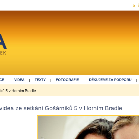
CE
VIDEA
TEXTY
FOTOGRAFIE
DĚKUJEME ZA PODPORU
íků 5 v Horním Bradle
videa ze setkání Gošárníků 5 v Horním Bradle