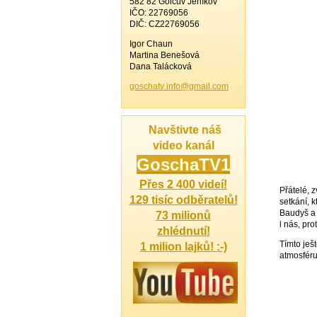
582 82 Golčův Jeníkov
IČO: 22769056
DIČ: CZ22769056
Igor Chaun
Martina Benešová
Dana Talácková
goschatv
.info@gm
ail.com
Navštivte náš
video kanál
Gosch
aTV1
Přes 2 400 videí!
Přátelé, 
129 tisíc odběratelů!
setkání, 
Baudyš a 
73 milionů
i nás, pr
zhlédnutí!
Tímto ješ
1 milion lajků! :-)
atmosféru