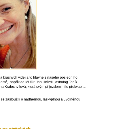
a krásných videí a to hlavně z našeho posledního
hosté, například MUDr. Jan Hnízdil, astrolog Toník
ana Kratochvílová, která svým příjezdem mile překvapila
se zasloužili o nádhernou, láskyplnou a uvolněnou
e na stránkách.