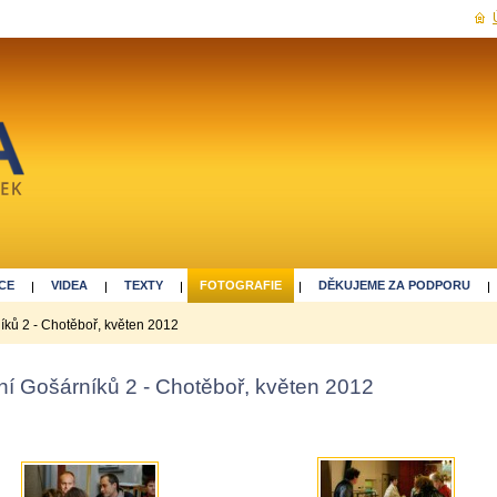
CE
VIDEA
TEXTY
FOTOGRAFIE
DĚKUJEME ZA PODPORU
íků 2 - Chotěboř, květen 2012
ní Gošárníků 2 - Chotěboř, květen 2012