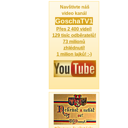
Navštivte náš
video kanál
Gosch
aTV1
Přes 2 400 videí!
129 tisíc odběratelů!
73 milionů
zhlédnutí!
1 milion lajků! :-)