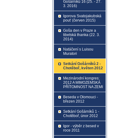
Gošárníků 16 (25. - 27.
3. 2016)
Igorova Svatojakubská
pouť (červen 2015)
Goša den v Praze a
tibetská thanka (22. 3.
2014)
Natáčení s Luisou
Muratori
Setkání Gošárníků 2 -
Chotěboř, květen 2012
Mezinárodní kongres:
2012 A MIMOZEMSKÁ
PŘÍTOMNOST NA ZEMI
Beseda v Olomouci -
březen 2012
Setkání Gošárníků 1 -
Chotěboř, únor 2012
Igor - výběr z besed v
roce 2011