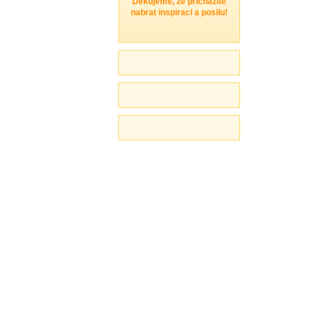
Děkujeme, že přicházíte
nabrat inspiraci a posilu!