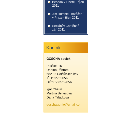
Beseda v Liberci - říjen
2011
Jim Humble - natáčení
v Praze - říjen 2011
Setkání v Chotěboři -
září 2011
Kontakt
GOSCHA spolek
Pukšice 16
Uhelná Příbram
582 82 Golčův Jeníkov
IČO: 22769056
DIČ: CZ22769056
Igor Chaun
Martina Benešová
Dana Talácková
goschatv
.info@gm
ail.com