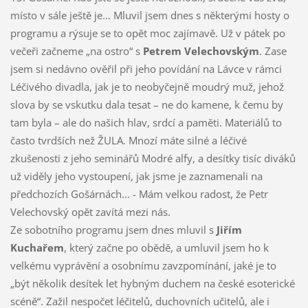
místo v sále ještě je… Mluvil jsem dnes s některými hosty o
programu a rýsuje se to opět moc zajímavě. Už v pátek po
večeři začneme „na ostro“ s
Petrem Velechovským
. Zase
jsem si nedávno ověřil při jeho povídání na Lávce v rámci
Léčivého divadla, jak je to neobyčejně moudrý muž, jehož
slova by se vskutku dala tesat – ne do kamene, k čemu by
tam byla – ale do našich hlav, srdcí a paměti. Materiálů to
často tvrdších než ŽULA. Mnozí máte silné a léčivé
zkušenosti z jeho seminářů Modré alfy, a desítky tisíc diváků
už viděly jeho vystoupení, jak jsme je zaznamenali na
předchozích Gošárnách… - Mám velkou radost, že Petr
Velechovský opět zavítá mezi nás.
Ze sobotního programu jsem dnes mluvil s
Jiřím
Kuchařem
, který začne po obědě, a umluvil jsem ho k
velkému vyprávění a osobnímu zavzpomínání, jaké je to
„být několik desítek let hybným duchem na české esoterické
scéně“. Zažil nespočet léčitelů, duchovních učitelů, ale i