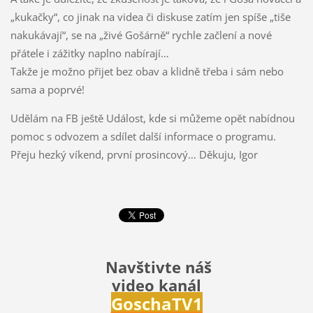
„kukačky“, co jinak na videa či diskuse zatím jen spíše „tiše
nakukávají“, se na „živé Gošárně“ rychle začlení a nové
přátele i zážitky naplno nabírají…
Takže je možno přijet bez obav a klidně třeba i sám nebo
sama a poprvé!
Udělám na FB ještě Událost, kde si můžeme opět nabídnou
pomoc s odvozem a sdílet další informace o programu.
Přeju hezký víkend, první prosincový… Děkuju, Igor
Navštivte náš
video kanál
Gosch
aTV1