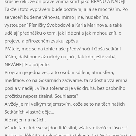
krásně řekl, že on právě vnímá smrt jako BRÁNU A NADĚJI.
Takže i toto vyprávění bude pozitivní, a já se moc těším. Po
se večeři budeme věnovat, mimo jiné, hudebnímu
vystoupení Písničky Svobodové a Karla Marinova, a také
udělají přednášku o tom, jak lidé zní a jak mohou znít, o
projevu a přirozeném zvuku, zpěvu.
Přátelé, moc se na tohle naše předvánoční Goša setkání
těším, další bude až někdy na jaře, tak kdo ještě váhá,
NEVÁHEJTE a přijeďte.
Program je jedna věc, a to osobní sdílení, atmosféra,
meditace, co na Gošárnách zažíváme, ta radost a vzájemná
posila v naději, víře a toleranci je věc druhá, bez osobního
prožitku nepostižitelná. Souhlasíte?
A vždy je mi velkým tajemstvím, cože se to na těch našich
Setkáních vlastně děje…
Ale nejen na našich.
Všude tam, kde se sejdou lidé silní, však v důvěře a lásce…!
A také je důležité, že zkušenost je taková, že i Goša nováčci a