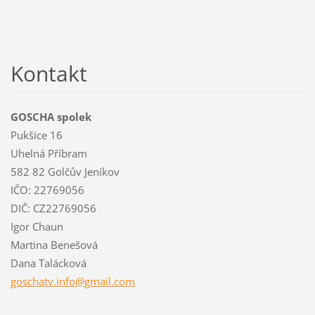
Kontakt
GOSCHA spolek
Pukšice 16
Uhelná Příbram
582 82 Golčův Jeníkov
IČO: 22769056
DIČ: CZ22769056
Igor Chaun
Martina Benešová
Dana Talácková
goschatv
.info@gm
ail.com