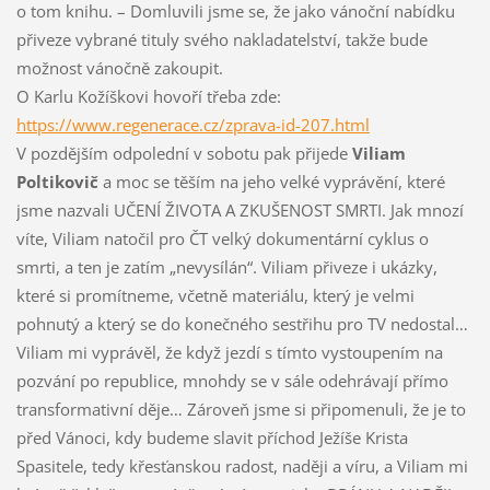
o tom knihu. – Domluvili jsme se, že jako vánoční nabídku
přiveze vybrané tituly svého nakladatelství, takže bude
možnost vánočně zakoupit.
O Karlu Kožíškovi hovoří třeba zde:
https://www.regenerace.cz/zprava-id-207.html
V pozdějším odpolední v sobotu pak přijede
Viliam
Poltikovič
a moc se těším na jeho velké vyprávění, které
jsme nazvali UČENÍ ŽIVOTA A ZKUŠENOST SMRTI. Jak mnozí
víte, Viliam natočil pro ČT velký dokumentární cyklus o
smrti, a ten je zatím „nevysílán“. Viliam přiveze i ukázky,
které si promítneme, včetně materiálu, který je velmi
pohnutý a který se do konečného sestřihu pro TV nedostal…
Viliam mi vyprávěl, že když jezdí s tímto vystoupením na
pozvání po republice, mnohdy se v sále odehrávají přímo
transformativní děje… Zároveň jsme si připomenuli, že je to
před Vánoci, kdy budeme slavit příchod Ježíše Krista
Spasitele, tedy křesťanskou radost, naději a víru, a Viliam mi