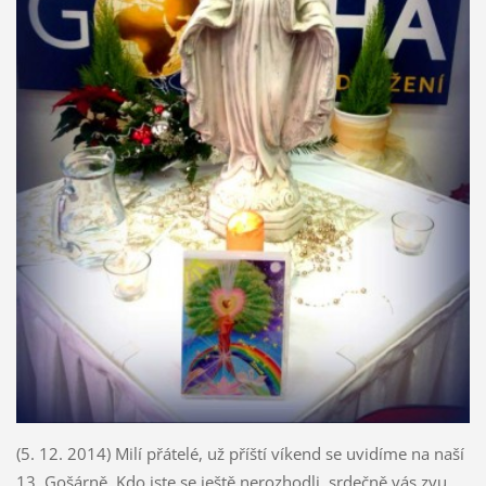
(5. 12. 2014) Milí přátelé, už příští víkend se uvidíme na naší
13. Gošárně. Kdo jste se ještě nerozhodli, srdečně vás zvu,