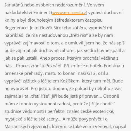
šarlatánů nebo osobních nedorozumění. Ve svém
nakladatelství Eminent (
www.eminent.cz
) vydává duchovní
knihy a byl dlouholetým šéfredaktorem časopisu
Regenerace. Je to člověk širokého záběru, vyprávěl mi
například, že má nastudovanou „třetí říši“ a že by nám
vyprávěl zajímavosti o tom, ale umluvil jsem ho, že nás spíš
bude zajímat jak duchovně zahořel, jak se duchovně spálil a
jak se pak ustálil. Aneb proces, kterým prochází většina z
nás… Proces zrání a Poznání. Při zmínce o hotelu Fontána u
brněnské přehrady, místu to konání naší G13, ožil a
vyprávěl zážitek s léčitelem Kožíškem, který tam měl. Bude
ho vyprávět. Pro jistotu dodám, že pokud by někoho z vás
zajímala i ta „třetí říše“, Jiří bude jistě připraven… Osobně
mám z tohoto vystoupení radost, protože Jiří je chodící
studnice vědomostí i perfektní znalec české esoterické,
mystické a léčitelské scény… A může povyprávět i o
Mariánských zjeveních, kterým se také velmi věnoval, napsal