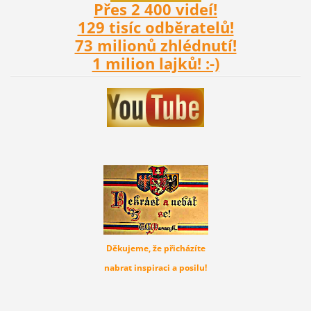
Přes 2 400 videí!
129 tisíc odběratelů!
73 milionů zhlédnutí!
1 milion lajků! :-)
Děkujeme, že přicházíte
nabrat inspiraci a posilu!