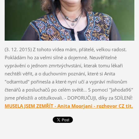
(3. 12. 2015) Z tohoto videa mám, přátelé, velkou radost.
Pokládám ho za velmi silné a dojemné. Neuvěřitelné
vyprávění o jednom zmrtvýchvstání, kterak tomu lékaři
nechtěli věřit, a o duchovním poznání, které si Anita
"odtamtud" pořinesla a které nyní učí a vypráví milionům
čtenářů a posluchačů po celém světě... S pomocí "Jahoda96"
jsme přeložili a otitulkovali. - DOPORUČUJI, díky za SDÍLENÍ!
MUSELA JSEM ZEMŘÍT - Anita Moorjani - rozhovor CZ tit.