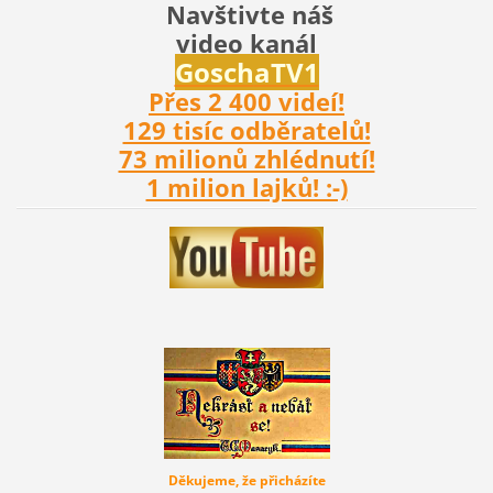
Navštivte náš
video kanál
Gosch
aTV1
Přes 2 400 videí!
129 tisíc odběratelů!
73 milionů zhlédnutí!
1 milion lajků! :-)
Děkujeme, že přicházíte