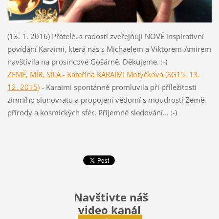
(13. 1. 2016) Přátelé, s radostí zveřejňuji NOVÉ inspirativní
povídání Karaimi, která nás s Michaelem a Viktorem-Amirem
navštívila na prosincové Gošárně.
Děkujeme. :-)
ZEMĚ, MÍR, SÍLA - Kateřina KARAIMI Motyčková (SG15, 13.
12. 2015)
- Karaimi spontánně promluvila při příležitosti
zimního slunovratu a propojení vědomí s moudrostí Země,
přírody a kosmických sfér. Příjemné sledování... :-)
Navštivte náš
video kanál