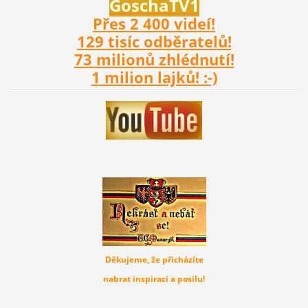
Gosch
aTV1
Přes 2 400 videí!
129 tisíc odběratelů!
73 milionů zhlédnutí!
1 milion lajků! :-)
Děkujeme, že přicházíte
nabrat inspiraci a posilu!