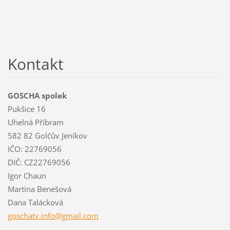
Kontakt
GOSCHA spolek
Pukšice 16
Uhelná Příbram
582 82 Golčův Jeníkov
IČO: 22769056
DIČ: CZ22769056
Igor Chaun
Martina Benešová
Dana Talácková
goschatv
.info@gm
ail.com