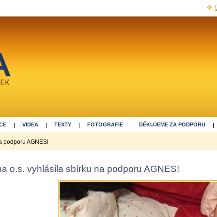
CE
VIDEA
TEXTY
FOTOGRAFIE
DĚKUJEME ZA PODPORU
 na podporu AGNES!
a o.s. vyhlásila sbírku na podporu AGNES!