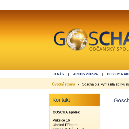
O NÁS
ARCHIV 2012-24
BESEDY A AK
DĚKUJEME ZA REGISTRACI
Úvodní strana
Goscha o.s. vyhlásila sbírku
Kontakt
Gosch
GOSCHA spolek
Pukšice 16
Uhelná Příbram