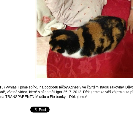
013) Vyhlásili jsme sbírku na podporu léčby Agnes v ve čtvrtém stadiu rakoviny. Dů
raně, včetně videa, které s ní natočil Igor 25. 7. 2013. Děkujeme za váš zájem a z
 na TRANSPARENTNÍM účtu u Fio banky. - Děkujeme!