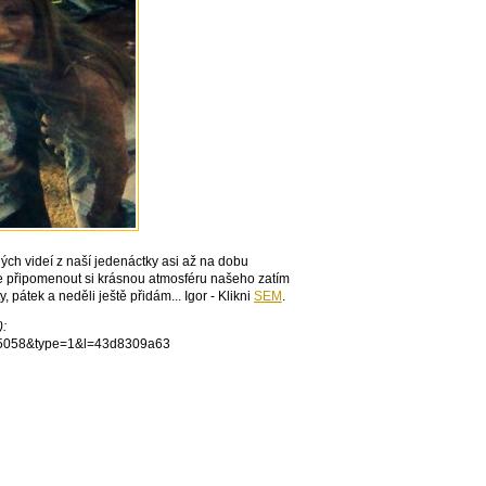
ných videí z naší jedenáctky asi až na dobu
e připomenout si krásnou atmosféru našeho zatím
 pátek a neděli ještě přidám...
Igor - Klikni
SEM
.
):
95058&type=1&l=43d8309a63