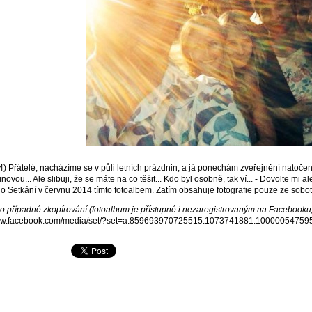
14) Přátelé, nacházíme se v půli letních prázdnin, a já ponechám zveřejnění natoče
ovou... Ale slibuji, že se máte na co těšit... Kdo byl osobně, tak ví...
-
Dovolte mi al
o Setkání v červnu 2014 tímto fotoalbem. Zatím obsahuje fotografie pouze ze soboty,
o případné zkopírování (fotoalbum je přístupné i nezaregistrovaným na Facebooku
www.facebook.com/media/set/?set=a.859693970725515.1073741881.1000005475