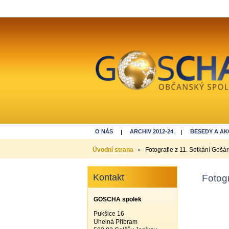
O NÁS
ARCHIV 2012-24
BESEDY A AK
DĚKUJEME ZA REGISTRACI
Úvodní strana
Fotografie z 11. Setkání Gošá
Kontakt
Fotogr
GOSCHA spolek
Pukšice 16
Uhelná Příbram