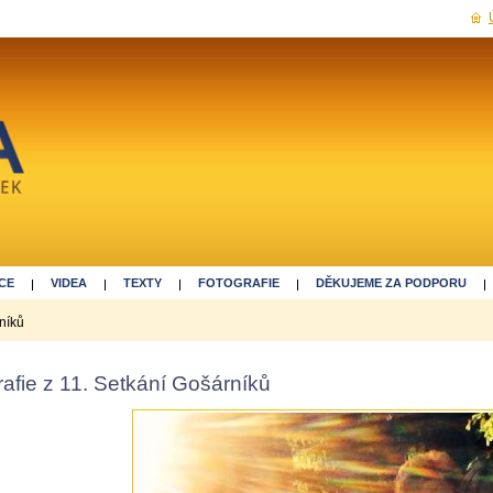
CE
VIDEA
TEXTY
FOTOGRAFIE
DĚKUJEME ZA PODPORU
rníků
afie z 11. Setkání Gošárníků