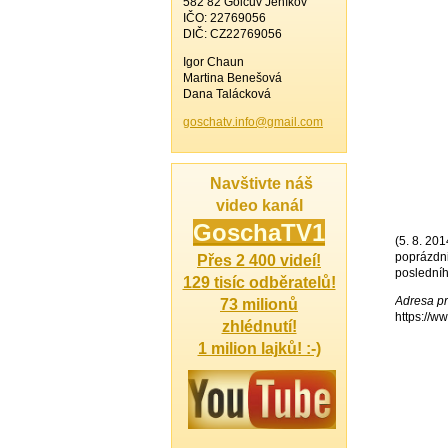
582 82 Golčův Jeníkov
IČO: 22769056
DIČ: CZ22769056
Igor Chaun
Martina Benešová
Dana Talácková
goschatv
.info@gm
ail.com
Navštivte náš
video kanál
Gosch
aTV1
(5. 8. 20
poprázdnin
Přes 2 400 videí!
posledníh
129 tisíc odběratelů!
Adresa pr
73 milionů
https://
zhlédnutí!
1 milion lajků! :-)