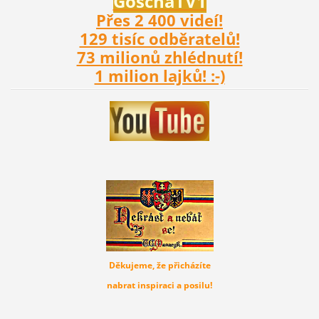
Gosch
aTV1
Přes 2 400 videí!
129 tisíc odběratelů!
73 milionů zhlédnutí!
1 milion lajků! :-)
Děkujeme, že přicházíte
nabrat inspiraci a posilu!