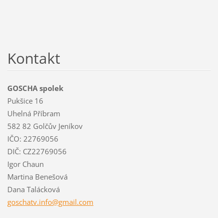
Kontakt
GOSCHA spolek
Pukšice 16
Uhelná Příbram
582 82 Golčův Jeníkov
IČO: 22769056
DIČ: CZ22769056
Igor Chaun
Martina Benešová
Dana Talácková
goschatv
.info@gm
ail.com