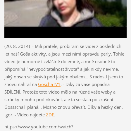
(20. 8. 2014) - Milí přátelé, probírám se videi z posledních
let naší Goša aktivity, a jsou mezi nimi opravdu perly. Tohle
video je humorné i zvláštně dojemné, a mně osobně to
připomíná "nevypočitatelnost života" a jak nikdy nevíme
,
jaký obsah se skrývá pod jakým obalem... S radostí jsem to
znovu nahrál na
GoschaTV1
. - Díky za vaše případná
SDÍLENÍ. Protože toto video mělo na různé vaše weby a
stránky mnoho prolinkování, ale ta se stala po zrušení
Gossscha1 planá... Možno znovu převzít. Díky a hezký den.
Igor. - Video najdete
ZDE
.
https://www.youtube.com/watch?