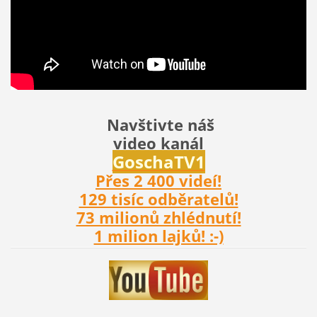
Navštivte náš
video kanál
Gosch
aTV1
Přes 2 400 videí!
129 tisíc odběratelů!
73 milionů zhlédnutí!
1 milion lajků! :-)