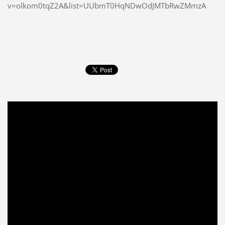
v=olkom0tqZ2A&list=UUbmT0HqNDwOdJMTbRwZMmzA