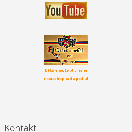
Děkujeme, že přicházíte
nabrat inspiraci a posilu!
Kontakt