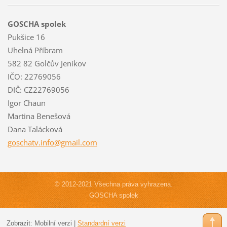
GOSCHA spolek
Pukšice 16
Uhelná Příbram
582 82 Golčův Jeníkov
IČO: 22769056
DIČ: CZ22769056
Igor Chaun
Martina Benešová
Dana Talácková
goschatv
.info@gm
ail.com
© 2012-2021 Všechna práva vyhrazena.
GOSCHA spolek
Zobrazit:
Mobilní verzi
|
Standardní verzi