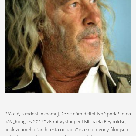
Přátelé, s radostí oznamuj, že se nám definitivně podařilo na
náš „Kongres 2012“ získat vystoupení Michaela Reynoldse,
jinak známého "architekta odpadu" (stejnojmenný film jsem