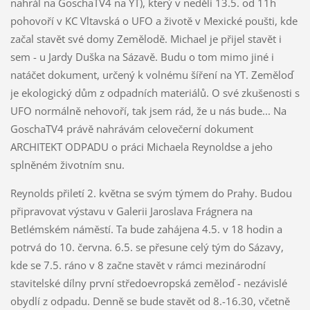
nahrál na GoschaTV4 na YT), který v neděli 13.5. od 11h
pohovoří v KC Vltavská o UFO a životě v Mexické poušti, kde
začal stavět své domy Zemělodě. Michael je přijel stavět i
sem - u Jardy Duška na Sázavě. Budu o tom mimo jiné i
natáčet dokument, určený k volnému šíření na YT. Zeměloď
je ekologický dům z odpadních materiálů. O své zkušenosti s
UFO normálně nehovoří, tak jsem rád, že u nás bude... Na
GoschaTV4 právě nahrávám celovečerní dokument
ARCHITEKT ODPADU o práci Michaela Reynoldse a jeho
splněném životním snu.
Reynolds přiletí 2. května se svým týmem do Prahy. Budou
připravovat výstavu v Galerii Jaroslava Frágnera na
Betlémském náměstí. Ta bude zahájena 4.5. v 18 hodin a
potrvá do 10. června. 6.5. se přesune celý tým do Sázavy,
kde se 7.5. ráno v 8 začne stavět v rámci mezinárodní
stavitelské dílny první středoevropská zeměloď - nezávislé
obydlí z odpadu. Denně se bude stavět od 8.-16.30, včetně