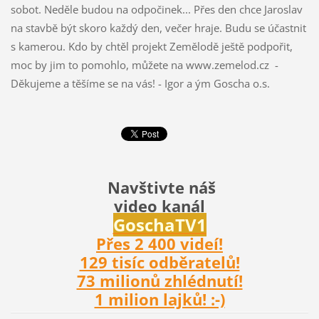
sobot. Neděle budou na odpočinek... Přes den chce Jaroslav
na stavbě být skoro každý den, večer hraje. Budu se účastnit
s kamerou. Kdo by chtěl projekt Zemělodě ještě podpořit,
moc by jim to pomohlo, můžete na www.zemelod.cz -
Děkujeme a těšíme se na vás! - Igor a ým Goscha o.s.
Navštivte náš
video kanál
Gosch
aTV1
Přes 2 400 videí!
129 tisíc odběratelů!
73 milionů zhlédnutí!
1 milion lajků! :-)