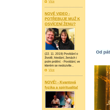
Více
—————
NOVÉ VIDEO -
POTŘEBUJE MUŽ K
OSVÍCENÍ ŽENU?
Od pát
(22. 11. 2019) Povídání o
životě, hledání, ženách i
psím prdění. - Povídání, ve
kterém se nedozvíte...
Více
—————
NOVÉ! - Kvantová
fyzika a spiritualita!