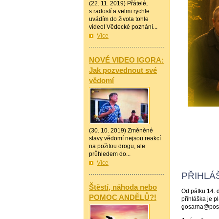
(22. 11. 2019) Přátelé,
s radostí a velmi rychle
uvádím do života tohle
video! Vědecké poznání...
Více
—————
NOVÉ VIDEO IGORA:
Jak pozvednout své
vědomí
(30. 10. 2019) Změněné
stavy vědomí nejsou reakcí
na požitou drogu, ale
průhledem do...
Více
PŘIHLÁŠ
—————
Štěstí, náhoda nebo
Od pátku 14. 
POMOC ANDĚLŮ?!
přihláška je 
gosarna@post