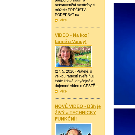
podporu přírodní a
nekonvenční medicíny si
můžete PŘEČÍST A
PODEPSAT na...
Více
—————
VIDEO - Na kozí
farmě u Vandy!
(27. 5. 2020) Přátelé, s
velkou radostí zveřejňuji
tohle lidské, obyčejné a
dojemné video o CESTĚ...
Více
—————
NOVÉ VIDEO - Bůh je
ŽIVÝ a TECHNICKY
FUNKČNÍ!