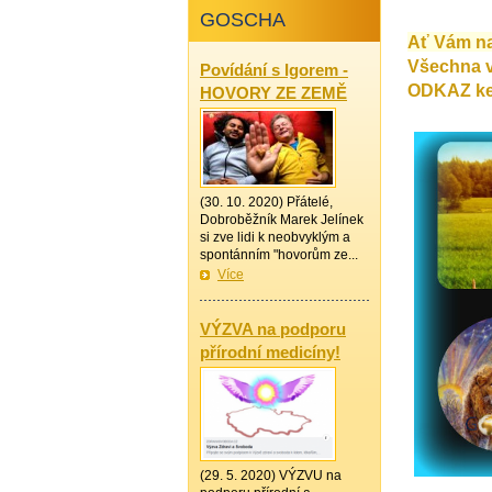
GOSCHA
Ať Vám n
Všechna v
Povídání s Igorem -
ODKAZ ke 
HOVORY ZE ZEMĚ
(30. 10. 2020) Přátelé,
Dobroběžník Marek Jelínek
si zve lidi k neobvyklým a
spontánním "hovorům ze...
Více
—————
VÝZVA na podporu
přírodní medicíny!
(29. 5. 2020) VÝZVU na