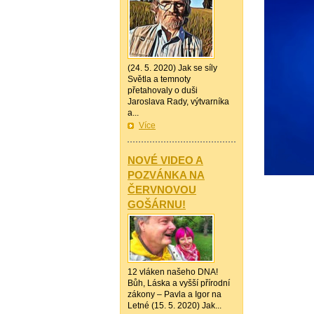
(24. 5. 2020) Jak se síly
Světla a temnoty
přetahovaly o duši
Jaroslava Rady, výtvarníka
a...
Více
—————
NOVÉ VIDEO A
POZVÁNKA NA
ČERVNOVOU
GOŠÁRNU!
12 vláken našeho DNA!
Bůh, Láska a vyšší přírodní
zákony – Pavla a Igor na
Letné (15. 5. 2020) Jak...