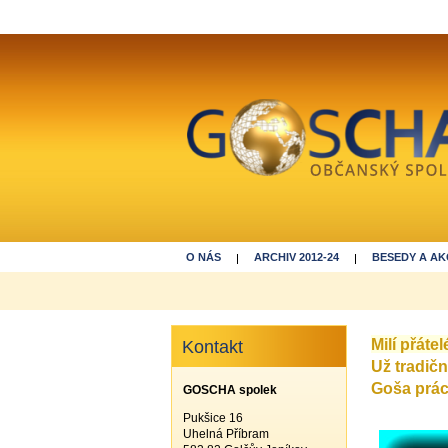
O NÁS
ARCHIV 2012-24
BESEDY A AK
DĚKUJEME ZA REGISTRACI
Milí přáte
Kontakt
Už tradič
Goša práci
GOSCHA spolek
Pukšice 16
Uhelná Příbram