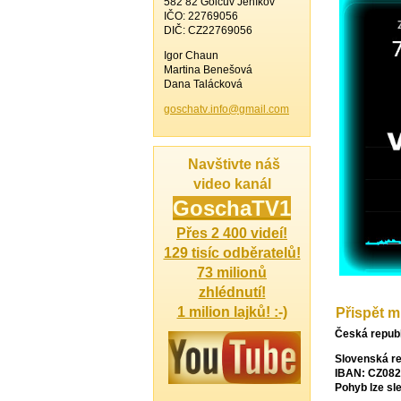
582 82 Golčův Jeníkov
IČO: 22769056
DIČ: CZ22769056
Igor Chaun
Martina Benešová
Dana Talácková
goschatv
.info@gm
ail.com
Navštivte náš
video kanál
Gosch
aTV1
Přes 2 400 videí!
129 tisíc odběratelů!
73 milionů
zhlédnutí!
1 milion lajků! :-)
Přispět m
Česká republ
Slovenská rep
IBAN: CZ082
Pohyb lze sl