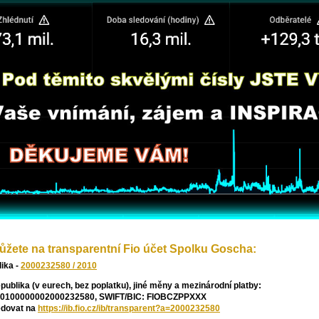
ůžete na transparentní Fio účet Spolku Goscha:
ika -
2000232580 / 2010
ublika (v eurech, bez poplatku), jiné měny a mezinárodní platby:
0100000002000232580, SWIFT/BIC: FIOBCZPPXXX
edovat na
https://ib.fio.cz/ib/transparent?a=2000232580