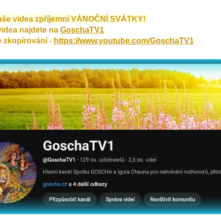
aše videa zpříjemní VÁNOČNÍ SVÁTKY!
idea najdete na
GoschaTV1
zkopírování -
https://www.youtube.com/GoschaTV1