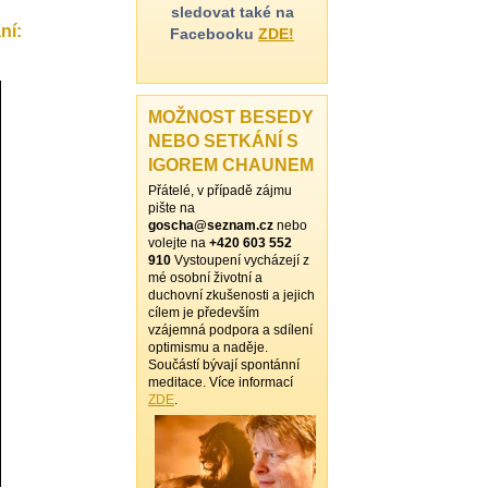
sledovat také na
ní:
Facebooku
ZDE!
MOŽNOST BESEDY
NEBO SETKÁNÍ S
IGOREM CHAUNEM
Přátelé, v případě zájmu
pište na
goscha@seznam.cz
nebo
volejte na
+420 603 552
910
Vystoupení vycházejí z
mé osobní životní a
duchovní zkušenosti a jejich
cílem je především
vzájemná podpora a sdílení
optimismu a naděje.
Součástí bývají spontánní
meditace. Více informací
ZDE
.