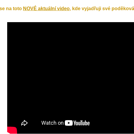
se na toto
NOVÉ aktuální video
, kde vyjadřuji své poděková