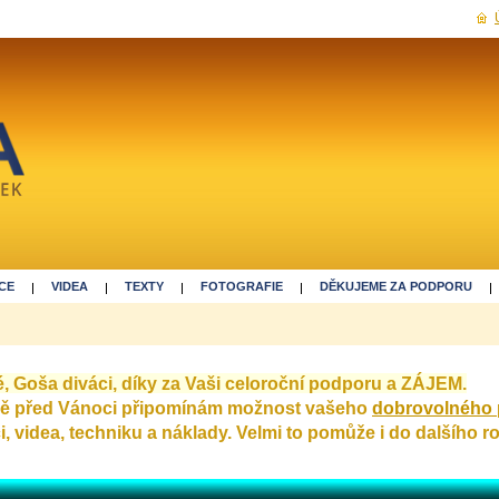
CE
VIDEA
TEXTY
FOTOGRAFIE
DĚKUJEME ZA PODPORU
lé, Goša diváci, díky za Vaši celoroční podporu a ZÁJEM.
ně před Vánoci připomínám možnost vašeho
dobrovolného 
, videa, techniku a náklady. Velmi to pomůže i do dalšího r