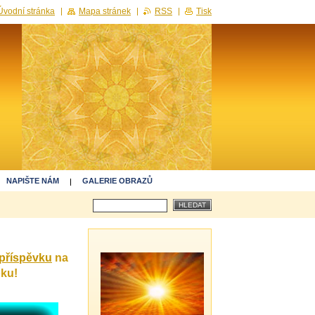
Úvodní stránka
Mapa stránek
RSS
Tisk
NAPIŠTE NÁM
GALERIE OBRAZŮ
příspěvku
na
oku!